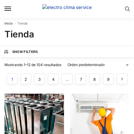
Inicio
Tienda
/
Tienda
SHOW FILTERS
Mostrando 1–12 de 104 resultados
1
2
3
4
…
7
8
9